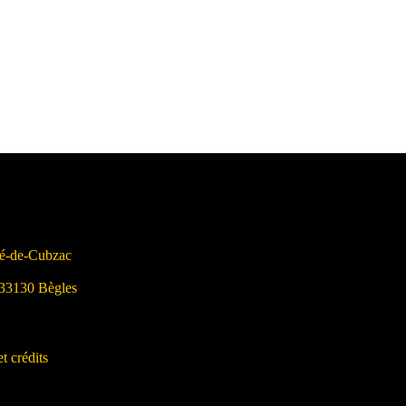
ré-de-Cubzac
 33130 Bègles
t crédits