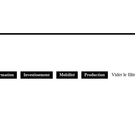
Vider le filtr
rmation
Investissement
Mobilité
Production