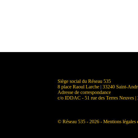
Siège social du Réseau 535
8 place Raoul Larche | 33240 Saint-And
Adresse de correspondance
c/o IDDAC - 51 rue des Terres Neuves |
© Réseau 535 - 2026 -
Mentions légales e