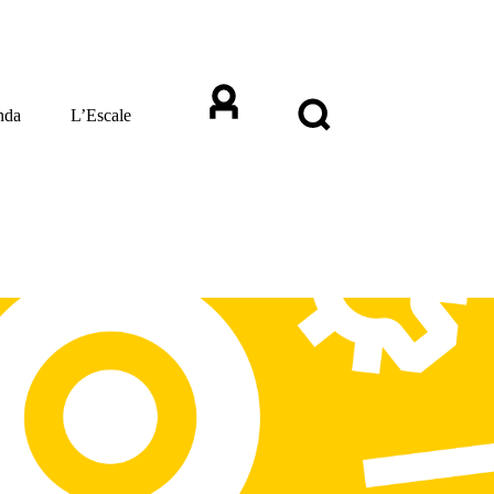
nda
L’Escale