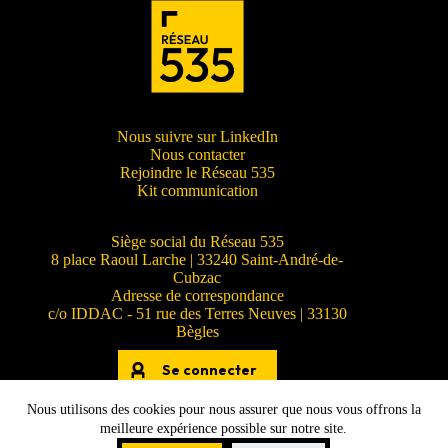
Nous suivre sur LinkedIn
Nous contacter
Rejoindre le Réseau 535
Kit communication
Siège social du Réseau 535
8 place Raoul Larche | 33240 Saint-André-de-
Cubzac
Adresse de correspondance
c/o IDDAC - 51 rue des Terres Neuves | 33130
Bègles
Se connecter
Nous utilisons des cookies pour nous assurer que nous vous offrons la
meilleure expérience possible sur notre site.
© Réseau 535 - 2026 -
Mentions légales et crédits