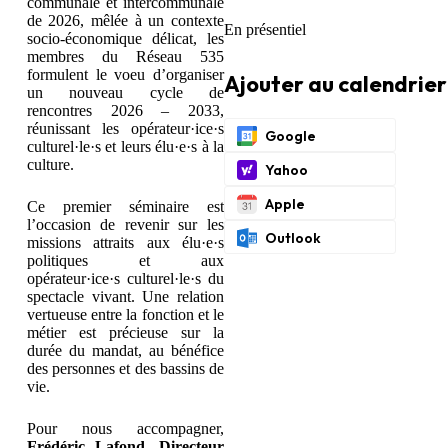
communale et intercommunale
de 2026, mêlée à un contexte
En présentiel
socio-économique délicat, les
membres du Réseau 535
formulent le voeu d’organiser
Ajouter au calendrier
un nouveau cycle de
rencontres 2026 – 2033,
réunissant les opérateur·ice·s
Google
culturel·le·s et leurs élu·e·s à la
culture.
Yahoo
Apple
Ce premier séminaire est
l’occasion de revenir sur les
Outlook
missions attraits aux élu·e·s
politiques et aux
opérateur·ice·s culturel·le·s du
spectacle vivant. Une relation
vertueuse entre la fonction et le
métier est précieuse sur la
durée du mandat, au bénéfice
des personnes et des bassins de
vie.
Pour nous accompagner,
Frédéric Lafond, Directeur