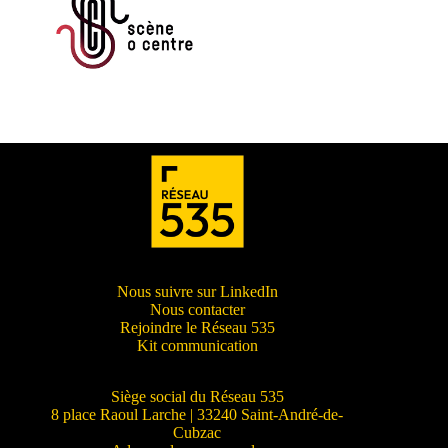
Nous suivre sur LinkedIn
Nous contacter
Rejoindre le Réseau 535
Kit communication
Siège social du Réseau 535
8 place Raoul Larche | 33240 Saint-André-de-
Cubzac