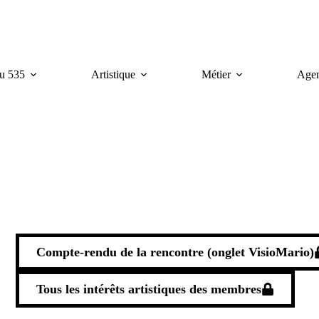
u 535
Artistique
Métier
Age
Compte-rendu de la rencontre (onglet VisioMario)
Tous les intérêts artistiques des membres